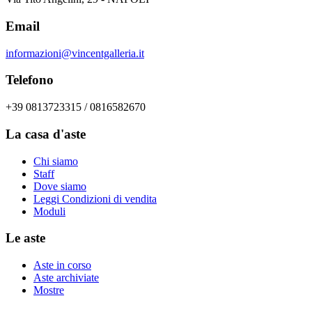
Email
informazioni@vincentgalleria.it
Telefono
+39 0813723315 / 0816582670
La casa d'aste
Chi siamo
Staff
Dove siamo
Leggi Condizioni di vendita
Moduli
Le aste
Aste in corso
Aste archiviate
Mostre