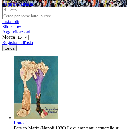
Registrati all'asta
Lista lotti
Slideshow
Aggiudicazioni
Mostra
Registrati all'asta
Lotto
1
Persico Mario (Napoli 1930) Le quarantenni acquerello su