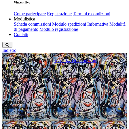
Vincent live
Come partecipare
Registrazione
Termini e condizioni
Modulistica
Scheda commissioni
Modulo spedizioni
Informativa
Modalità
di pagamento
Modulo registrazione
Contatti
Indietro
ASTA N. 71 - ARTE MODERNA E CONTEMPORANEA
30.01.2014 15:00
NAPOLI
Visualizza le condizioni
30 OPERE di arte Moderna e Contemporanea provenienti dalla
Galleria Senatore di Stoccarda
(Bernard Aubertin - Mario Persico - Mario Colucci - Gabriele Cena
- Ugo Carrega - Tsai Hsia-Ling )
BANDITORE VIRTUALE
Esposizione:
da lunedì 27 a giovedì 30 Gennaio
10:00 - 13:30
15:00 - 19:00
TERMINE PRE-ASTA ORE 14:00