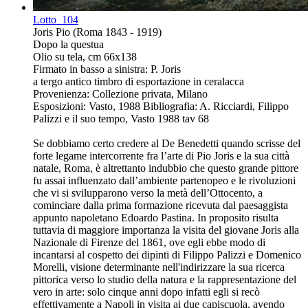
Lotto
104
Joris Pio (Roma 1843 - 1919)
Dopo la questua
Olio su tela, cm 66x138
Firmato in basso a sinistra: P. Joris
a tergo antico timbro di esportazione in ceralacca
Provenienza: Collezione privata, Milano
Esposizioni: Vasto, 1988 Bibliografia: A. Ricciardi, Filippo
Palizzi e il suo tempo, Vasto 1988 tav 68
Se dobbiamo certo credere al De Benedetti quando scrisse del
forte legame intercorrente fra l’arte di Pio Joris e la sua città
natale, Roma, è altrettanto indubbio che questo grande pittore
fu assai influenzato dall’ambiente partenopeo e le rivoluzioni
che vi si svilupparono verso la metà dell’Ottocento, a
cominciare dalla prima formazione ricevuta dal paesaggista
appunto napoletano Edoardo Pastina. In proposito risulta
tuttavia di maggiore importanza la visita del giovane Joris alla
Nazionale di Firenze del 1861, ove egli ebbe modo di
incantarsi al cospetto dei dipinti di Filippo Palizzi e Domenico
Morelli, visione determinante nell'indirizzare la sua ricerca
pittorica verso lo studio della natura e la rappresentazione del
vero in arte: solo cinque anni dopo infatti egli si recò
effettivamente a Napoli in visita ai due capiscuola, avendo