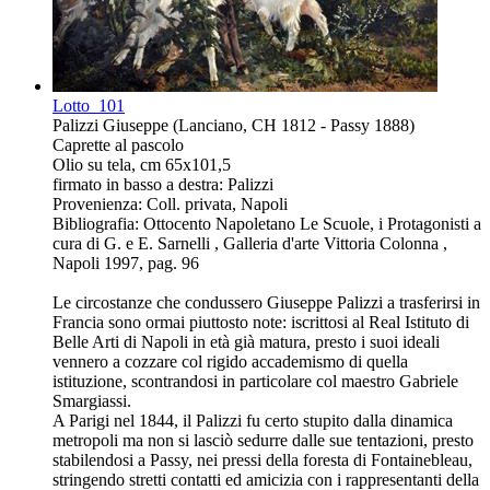
Lotto
101
Palizzi Giuseppe (Lanciano, CH 1812 - Passy 1888)
Caprette al pascolo
Olio su tela, cm 65x101,5
firmato in basso a destra: Palizzi
Provenienza: Coll. privata, Napoli
Bibliografia: Ottocento Napoletano Le Scuole, i Protagonisti a
cura di G. e E. Sarnelli , Galleria d'arte Vittoria Colonna ,
Napoli 1997, pag. 96
Le circostanze che condussero Giuseppe Palizzi a trasferirsi in
Francia sono ormai piuttosto note: iscrittosi al Real Istituto di
Belle Arti di Napoli in età già matura, presto i suoi ideali
vennero a cozzare col rigido accademismo di quella
istituzione, scontrandosi in particolare col maestro Gabriele
Smargiassi.
A Parigi nel 1844, il Palizzi fu certo stupito dalla dinamica
metropoli ma non si lasciò sedurre dalle sue tentazioni, presto
stabilendosi a Passy, nei pressi della foresta di Fontainebleau,
stringendo stretti contatti ed amicizia con i rappresentanti della