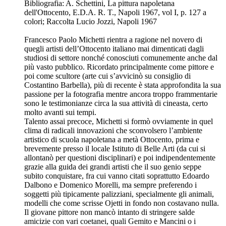
Bibliografia: A. Schettini, La pittura napoletana
dell'Ottocento, E.D.A. R. T., Napoli 1967, vol I, p. 127 a
colori; Raccolta Lucio Jozzi, Napoli 1967
Francesco Paolo Michetti rientra a ragione nel novero di
quegli artisti dell’Ottocento italiano mai dimenticati dagli
studiosi di settore nonché conosciuti comunemente anche dal
più vasto pubblico. Ricordato principalmente come pittore e
poi come scultore (arte cui s’avvicinò su consiglio di
Costantino Barbella), più di recente è stata approfondita la sua
passione per la fotografia mentre ancora troppo frammentarie
sono le testimonianze circa la sua attività di cineasta, certo
molto avanti sui tempi.
Talento assai precoce, Michetti si formò ovviamente in quel
clima di radicali innovazioni che sconvolsero l’ambiente
artistico di scuola napoletana a metà Ottocento, prima e
brevemente presso il locale Istituto di Belle Arti (da cui si
allontanò per questioni disciplinari) e poi indipendentemente
grazie alla guida dei grandi artisti che il suo genio seppe
subito conquistare, fra cui vanno citati soprattutto Edoardo
Dalbono e Domenico Morelli, ma sempre preferendo i
soggetti più tipicamente palizziani, specialmente gli animali,
modelli che come scrisse Ojetti in fondo non costavano nulla.
Il giovane pittore non mancò intanto di stringere salde
amicizie con vari coetanei, quali Gemito e Mancini o i