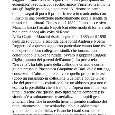
economici) la rottura col vecchio amico Vincenzo Gemito, la
sua già fragile psicologia non resse. Al ritorno in patria
dunque seguì di poco il primo ricovero in manicomio, con
l’inizio di una produzione particolarmente ricca e sentita di
ritratti ed autoritratti. Dimesso nel 1882, l’anno successivo
Mancini lasciò l’amata Napoli (cui ebbe modo di tornare solo
molti anni dopo) alla volta di Roma.
Nella Capitale Mancini risulta ospite fra il 1885 ed il 1890
degli zii (o cugini, a seconda delle fonti) Andrea e Noemi
Ruggeri, ed a questo soggiorno particolare vanno fatte risalire
due opere fra loro collegate e simili, che innanzitutto
condividono la giovane ritratta, ovvero Agrippina Ruggeri
(figlia appunto dei parenti dell’autore). La prima tela,
“Servetta”, ha fatto parte della collezione Grieco e così è
giunta presso la Pinacoteca Giaquinto di Bari, ove è tutt’oggi
conservata. L’altro dipinto è invece quello proposto in asta
(dopo un passaggio in collezione Gualtieri e poi da Giosi),
che del precedente costituisce forse un abbozzo (ma non è
esclusa la possibilità che si tratti di un’opera non finita, con
tutto il fascino che questo stato tipicamente comporta): lo
sfondo s’è assolutamente smaterializzato in rapidi gesti
pittorici, i fiori che la modella tiene in grembo risultano del
tutto irriconoscibili, mescolandosi talvolta addirittura al
grembiule della fanciulla, e finanche i tratti somatici ed