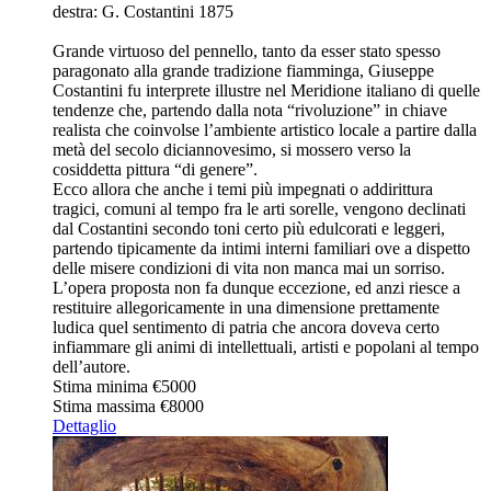
destra: G. Costantini 1875
Grande virtuoso del pennello, tanto da esser stato spesso
paragonato alla grande tradizione fiamminga, Giuseppe
Costantini fu interprete illustre nel Meridione italiano di quelle
tendenze che, partendo dalla nota “rivoluzione” in chiave
realista che coinvolse l’ambiente artistico locale a partire dalla
metà del secolo diciannovesimo, si mossero verso la
cosiddetta pittura “di genere”.
Ecco allora che anche i temi più impegnati o addirittura
tragici, comuni al tempo fra le arti sorelle, vengono declinati
dal Costantini secondo toni certo più edulcorati e leggeri,
partendo tipicamente da intimi interni familiari ove a dispetto
delle misere condizioni di vita non manca mai un sorriso.
L’opera proposta non fa dunque eccezione, ed anzi riesce a
restituire allegoricamente in una dimensione prettamente
ludica quel sentimento di patria che ancora doveva certo
infiammare gli animi di intellettuali, artisti e popolani al tempo
dell’autore.
Stima minima
€5000
Stima massima
€8000
Dettaglio