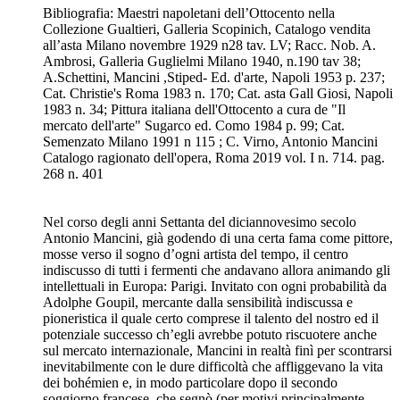
Bibliografia: Maestri napoletani dell’Ottocento nella
Collezione Gualtieri, Galleria Scopinich, Catalogo vendita
all’asta Milano novembre 1929 n28 tav. LV; Racc. Nob. A.
Ambrosi, Galleria Guglielmi Milano 1940, n.190 tav 38;
A.Schettini, Mancini ,Stiped- Ed. d'arte, Napoli 1953 p. 237;
Cat. Christie's Roma 1983 n. 170; Cat. asta Gall Giosi, Napoli
1983 n. 34; Pittura italiana dell'Ottocento a cura de "Il
mercato dell'arte" Sugarco ed. Como 1984 p. 99; Cat.
Semenzato Milano 1991 n 115 ; C. Virno, Antonio Mancini
Catalogo ragionato dell'opera, Roma 2019 vol. I n. 714. pag.
268 n. 401
Nel corso degli anni Settanta del diciannovesimo secolo
Antonio Mancini, già godendo di una certa fama come pittore,
mosse verso il sogno d’ogni artista del tempo, il centro
indiscusso di tutti i fermenti che andavano allora animando gli
intellettuali in Europa: Parigi. Invitato con ogni probabilità da
Adolphe Goupil, mercante dalla sensibilità indiscussa e
pioneristica il quale certo comprese il talento del nostro ed il
potenziale successo ch’egli avrebbe potuto riscuotere anche
sul mercato internazionale, Mancini in realtà finì per scontrarsi
inevitabilmente con le dure difficoltà che affliggevano la vita
dei bohémien e, in modo particolare dopo il secondo
soggiorno francese, che segnò (per motivi principalmente