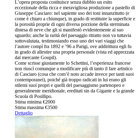
L’opera proposta costituisce senza dubbio un esito
eccezionale della ricca e meravigliosa produzione a pastello di
Giuseppe Casciaro: nel sapiente uso dei toni innanzitutto (e
come è chiaro a chiunque), in grado di restituire la superficie e
la porosità proprie di ogni diversa porzione della sterminata
distesa di neve che gli si manifestò evidentemente al suo
sguardo; anche la rarità del paesaggio ritratto non va tuttavia
sottovalutata, testimoniando esso uno dei vari viaggi che
l’autore compì fra 1892 e ’96 a Parigi, ove addirittura egli fu
in grado di allestire una propria personale (vista ed apprezzata
dal mercante Goupil).
Come scrisse giustamente lo Schettini, l’esperienza francese
non riuscì comunque a modificare più di tanto il fare artistico
di Casciaro (cosa che com’è noto accade invece per tanti suoi
contemporanei), poiché già troppo radicati in lui erano gli
stilemi suoi propri e quelli del paesaggismo partenopeo e
generalmente meridionale, ereditati sin da Gigante e la grande
Scuola di Posillipo.
Stima minima
€2000
Stima massima
€3500
Dettaglio