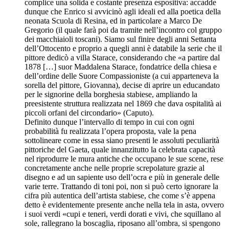
complice una solida e costante presenza espositiva: accadde
dunque che Enrico si avvicinò agli ideali ed alla poetica della
neonata Scuola di Resina, ed in particolare a Marco De
Gregorio (il quale farà poi da tramite nell’incontro col gruppo
dei macchiaioli toscani). Siamo sul finire degli anni Settanta
dell’Ottocento e proprio a quegli anni è databile la serie che il
pittore dedicò a villa Starace, considerando che «a partire dal
1878 […] suor Maddalena Starace, fondatrice della chiesa e
dell’ordine delle Suore Compassioniste (a cui apparteneva la
sorella del pittore, Giovanna), decise di aprire un educandato
per le signorine della borghesia stabiese, ampliando la
preesistente struttura realizzata nel 1869 che dava ospitalità ai
piccoli orfani del circondario» (Caputo).
Definito dunque l’intervallo di tempo in cui con ogni
probabilità fu realizzata l’opera proposta, vale la pena
sottolineare come in essa siano presenti le assoluti peculiarità
pittoriche del Gaeta, quale innanzitutto la celebrata capacità
nel riprodurre le mura antiche che occupano le sue scene, rese
concretamente anche nelle proprie screpolature grazie al
disegno e ad un sapiente uso dell’ocra e più in generale delle
varie terre. Trattando di toni poi, non si può certo ignorare la
cifra più autentica dell’artista stabiese, che come s’è appena
detto è evidentemente presente anche nella tela in asta, ovvero
i suoi verdi «cupi e teneri, verdi dorati e vivi, che squillano al
sole, rallegrano la boscaglia, riposano all’ombra, si spengono