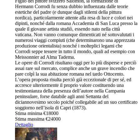
Figlio del pittore svizzero Salomon, la formazione di
Hermann Corrodi fu senza dubbio influenzata dalle teorie
estetiche del padre (e dunque dagli stilemi della pittura
nordica), particolarmente attente alla resa di luce e colori nei
dipinti, nonché dalla romana Accademia di San Luca presso la
quale il giovane artista studiò, essendo nato nella città
vaticana. Non vanno comunque dimenticati né sottovalutati i
numerosi viaggi compiuti (che determinarono una apprezzata
produzione orientalista) nonché i molteplici legami che
Corrodi seppe tessere in tutto il mondo, quali ad esempio con
Meissonnier ad Alma Tadema.
Le opere di Corrodi risultano oggi per lo più disperse e perciò
assai rare sul mercato, complice anche un grave incendio che
pare colpì la sua abitazione romana nel tardo Ottocento.
L’opera proposta risulta perciò già eccezionale di per sé, ed
accresce ulteriormente il proprio valore costituendo una
testimonianza della presenza dell’autore nella Campania
peninsulare, forse databile agli anni Settanta del
diciannovesimo secolo poiché collegabile ad un suo certificato
soggiorno nell’isola di Capri (1873).
Stima minima
€18000
Stima massima
€24000
Dettaglio