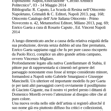
Esposizioni: Napoli,Associazione “Circolo Artistico
Politecnico”, 03 - 14 Maggio 2014
Bibliografia: R. Caputo, La Scuola di Resina nell’Ottocento
Napoletano, Grimaldi & C. Editori, Napoli 2013, pag. 168;
Ottocento Catalogo dell’Arte Italiana Ottocento - Primo
Novecento n. 42, Metamorfosi Editore, Milano 2013, pag. 69;
Enrico Gaeta a cura di Rosario Caputo , Ed. Vincent Napoli
2014
A lungo dimenticato anche a causa della relativa esiguità della
sua produzione, dovuta senza dubbio ad una fine prematura,
Enrico Gaeta sappiamo oggi che fu per pure causo riscoperto
da Paolo Ricci, complice un altro grande artista campano,
ovvero Vincenzo Migliaro.
Profondamente legato alla nativa Castellammare di Stabia, il
pittore pur di rappresentarla si cimentò nel genere del
paesaggio nonostante esso fosse al tempo considerato minore,
formandosi a Napoli sotto Gabriele Smargiassi e Giuseppe
Mancinelli. Un ulteriore ed importante modello fu per Gaeta
(e per tanti altri paesaggisti coevi) ovviamente il posillipismo
di Giacinto Gigante, ma il nostro vi preferì presto i dittami di
Domenico Morelli ovvero l’attenzione al disegno oltre che al
puro colore.
Una nuova svolta nello stile dell’artista si registrò allorché il
suo nome già era piuttosto diffuso fra critici e collezionisti,