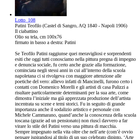
Lotto
108
Patini Teofilo (Castel di Sangro, AQ 1840 - Napoli 1906)
Il ciabattino
Olio su tela, cm 100x76
firmato in basso a destra: Patini
Se Teofilo Patini raggiunse quei meravigliosi e sorprendenti
esiti che oggi tutti conosciamo nella pittura pregna di impegno
e denuncia sociale, fu certo anche grazie alla formazione,
cominciata negli stessi anni in cui all’interno della scuola
napoletana ci si rivolgeva con maggiore attenzione alle
poetiche del vero: allievo infatti di Mancinelli, furono certo i
contatti con Domenico Morelli e gli artisti di casa Palizzi a
risultare particolarmente determinanti per la sua arte, come
dimostra l’iniziale ma già apprezzata produzione dell’artista
incentrata su scene e temi storici. Fu in seguito di grande
importanza anche il sodalizio artistico e personale con
Michele Cammarano, quand’anche la conoscenza della scuola
toscana (grazie ad un pensionato) non riuscì davvero a far
virare lo stile del Patini verso una pittura di macchia.
Sempre impegnato nella vita oltre che nell’arte (com’è ovvio
pensare ispirandosi al titolo di un suo celebrato dipinto, ‘Arte