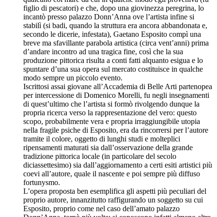
figlio di pescatori) e che, dopo una giovinezza peregrina, lo
incantò presso palazzo Donn’Anna ove l’artista infine si
stabilì (si badi, quando la struttura era ancora abbandonata e,
secondo le dicerie, infestata), Gaetano Esposito compì una
breve ma sfavillante parabola artistica (circa vent’anni) prima
d’andare incontro ad una tragica fine, così che la sua
produzione pittorica risulta a conti fatti alquanto esigua e lo
spuntare d’una sua opera sul mercato costituisce in qualche
modo sempre un piccolo evento.
Iscrittosi assai giovane all’Accademia di Belle Arti partenopea
per intercessione di Domenico Morelli, fu negli insegnamenti
di quest’ultimo che l’artista si formò rivolgendo dunque la
propria ricerca verso la rappresentazione del vero: questo
scopo, probabilmente vera e propria irraggiungibile utopia
nella fragile psiche di Esposito, era da rincorrersi per l’autore
tramite il colore, oggetto di lunghi studi e molteplici
ripensamenti maturati sia dall’osservazione della grande
tradizione pittorica locale (in particolare del secolo
diciassettesimo) sia dall’aggiornamento a certi esiti artistici più
coevi all’autore, quale il nascente e poi sempre più diffuso
fortunysmo.
L’opera proposta ben esemplifica gli aspetti più peculiari del
proprio autore, innanzitutto raffigurando un soggetto su cui
Esposito, proprio come nel caso dell’amato palazzo