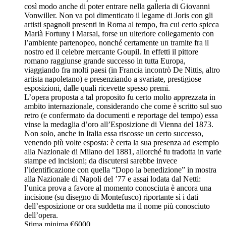
così modo anche di poter entrare nella galleria di Giovanni
Vonwiller. Non va poi dimenticato il legame di Joris con gli
artisti spagnoli presenti in Roma al tempo, fra cui certo spicca
Marià Fortuny i Marsal, forse un ulteriore collegamento con
l’ambiente partenopeo, nonché certamente un tramite fra il
nostro ed il celebre mercante Goupil. In effetti il pittore
romano raggiunse grande successo in tutta Europa,
viaggiando fra molti paesi (in Francia incontrò De Nittis, altro
artista napoletano) e presenziando a svariate, prestigiose
esposizioni, dalle quali ricevette spesso premi.
L’opera proposta a tal proposito fu certo molto apprezzata in
ambito internazionale, considerando che come è scritto sul suo
retro (e confermato da documenti e reportage del tempo) essa
vinse la medaglia d’oro all’Esposizione di Vienna del 1873.
Non solo, anche in Italia essa riscosse un certo successo,
venendo più volte esposta: è certa la sua presenza ad esempio
alla Nazionale di Milano del 1881, allorché fu tradotta in varie
stampe ed incisioni; da discutersi sarebbe invece
l’identificazione con quella “Dopo la benedizione” in mostra
alla Nazionale di Napoli del ’77 e assai lodata dal Netti:
l’unica prova a favore al momento conosciuta è ancora una
incisione (su disegno di Montefusco) riportante sì i dati
dell’esposizione or ora suddetta ma il nome più conosciuto
dell’opera.
Stima minima
€6000