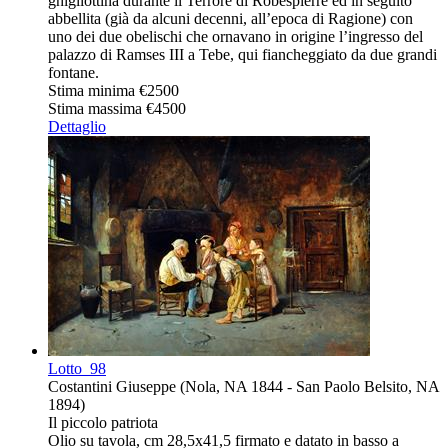
ghigliottina durante il Terrore di Robespierre ed in seguito
abbellita (già da alcuni decenni, all’epoca di Ragione) con
uno dei due obelischi che ornavano in origine l’ingresso del
palazzo di Ramses III a Tebe, qui fiancheggiato da due grandi
fontane.
Stima minima
€2500
Stima massima
€4500
Dettaglio
Lotto
98
Costantini Giuseppe (Nola, NA 1844 - San Paolo Belsito, NA
1894)
Il piccolo patriota
Olio su tavola, cm 28,5x41,5 firmato e datato in basso a