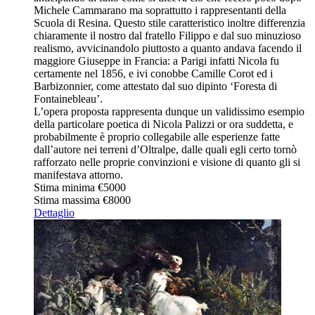
Michele Cammarano ma soprattutto i rappresentanti della
Scuola di Resina. Questo stile caratteristico inoltre differenzia
chiaramente il nostro dal fratello Filippo e dal suo minuzioso
realismo, avvicinandolo piuttosto a quanto andava facendo il
maggiore Giuseppe in Francia: a Parigi infatti Nicola fu
certamente nel 1856, e ivi conobbe Camille Corot ed i
Barbizonnier, come attestato dal suo dipinto ‘Foresta di
Fontainebleau’.
L’opera proposta rappresenta dunque un validissimo esempio
della particolare poetica di Nicola Palizzi or ora suddetta, e
probabilmente è proprio collegabile alle esperienze fatte
dall’autore nei terreni d’Oltralpe, dalle quali egli certo tornò
rafforzato nelle proprie convinzioni e visione di quanto gli si
manifestava attorno.
Stima minima
€5000
Stima massima
€8000
Dettaglio