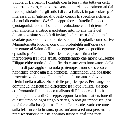
Scuola di Barbizon. I contatti con la terra natia tuttavia certo
non mancarono, ed anzi essi sono innanzitutto testimoniati dal
ricco epistolario fra gli artisti di casa Palizzi: in particolare può
interessarci all’interno di questo corpus la specifica richiesta
che nel dicembre 1846 Giuseppe fece al fratello Filippo
(protagonista come si sa della rivoluzione che si determinò
nell’ambiente artistico napoletano intorno alla metà del
diciannovesimo secolo) di inviargli oltralpe studi di animali in
svariate posizioni, avendo intenzione di ricopiarli, come scrive
Mariantonietta Picone, con ogni probabilità nell’opera da
presentare al Salon dell’anno seguente. Questo specifico
episodio può darci un’idea della reciproca stima che
intercorreva fra i due artisti, considerando che morto Giuseppe
Filippo ebbe modo di identificarlo come vero innovatore della
pittura di paesaggio di scuola partenopea; non solo, esso ci
riconduce anche alla tela proposta, indicandoci una possibile
provenienza dei modelli animali cui il suo autore doveva
riferirsi nella realizzazione delle proprie opere. Permangono
comunque indiscutibili differenze fra i due Palizzi, già solo
confrontando il minuzioso realismo di Filippo con la più
rapida pennellata di Giuseppe; eppure la minore attenzione di
quest’ultimo ad ogni singolo dettaglio non gli impedisce (anzi,
ne è forse alla base) di instillare nelle proprie, varie creature
sulla tela un certo lirismo, quasi un’anima ed una personalità
precise: dall’olio in asta appunto traspare così una forte