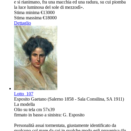
e si rianimano, fra una macchia ed una radura, su cui piomba
la luce luminosa del sole di mezzodì».
Stima minima
€13000
Stima massima
€18000
Dettaglio
Lotto
107
Esposito Gaetano (Salerno 1858 - Sala Consilina, SA 1911)
La modella
Olio su tela cm 57x39
firmato in basso a sinistra: G. Esposito
Personalità assai tormentata, giustamente identificato da
qualcuno col mare da cui in qualche modo egli proveniva (fu