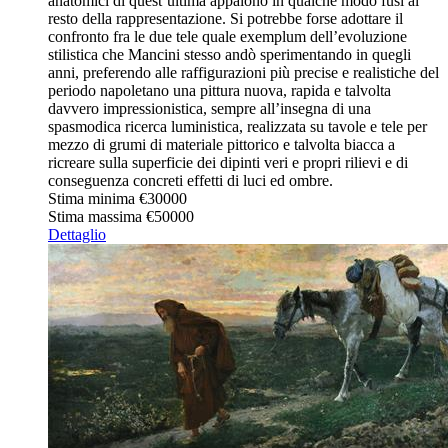
anatomici di quest’ultima appaiono in qualche modo fusi al
resto della rappresentazione. Si potrebbe forse adottare il
confronto fra le due tele quale exemplum dell’evoluzione
stilistica che Mancini stesso andò sperimentando in quegli
anni, preferendo alle raffigurazioni più precise e realistiche del
periodo napoletano una pittura nuova, rapida e talvolta
davvero impressionistica, sempre all’insegna di una
spasmodica ricerca luministica, realizzata su tavole e tele per
mezzo di grumi di materiale pittorico e talvolta biacca a
ricreare sulla superficie dei dipinti veri e propri rilievi e di
conseguenza concreti effetti di luci ed ombre.
Stima minima
€30000
Stima massima
€50000
Dettaglio