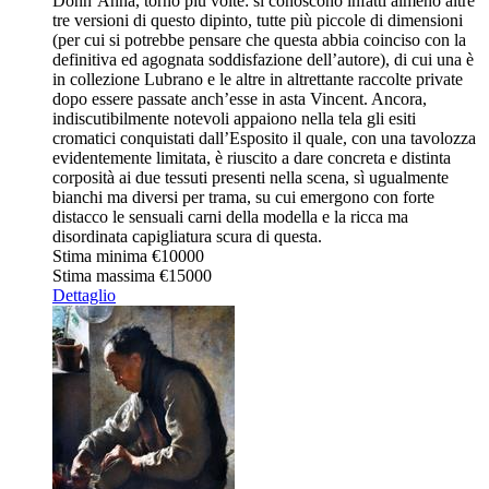
Donn’Anna, tornò più volte: si conoscono infatti almeno altre
tre versioni di questo dipinto, tutte più piccole di dimensioni
(per cui si potrebbe pensare che questa abbia coinciso con la
definitiva ed agognata soddisfazione dell’autore), di cui una è
in collezione Lubrano e le altre in altrettante raccolte private
dopo essere passate anch’esse in asta Vincent. Ancora,
indiscutibilmente notevoli appaiono nella tela gli esiti
cromatici conquistati dall’Esposito il quale, con una tavolozza
evidentemente limitata, è riuscito a dare concreta e distinta
corposità ai due tessuti presenti nella scena, sì ugualmente
bianchi ma diversi per trama, su cui emergono con forte
distacco le sensuali carni della modella e la ricca ma
disordinata capigliatura scura di questa.
Stima minima
€10000
Stima massima
€15000
Dettaglio