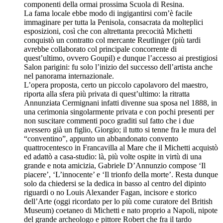
componenti della ormai prossima Scuola di Resina.
La fama locale ebbe modo di ingigantirsi com’è facile
immaginare per tutta la Penisola, consacrata da molteplici
esposizioni, così che con altrettanta precocità Michetti
conquistò un contratto col mercante Reutlinger (più tardi
avrebbe collaborato col principale concorrente di
quest’ultimo, ovvero Goupil) e dunque l’accesso ai prestigiosi
Salon parigini: fu solo l’inizio del successo dell’artista anche
nel panorama internazionale.
L’opera proposta, certo un piccolo capolavoro del maestro,
riporta alla sfera più privata di quest’ultimo: la ritratta
Annunziata Cermignani infatti divenne sua sposa nel 1888, in
una cerimonia singolarmente privata e con pochi presenti per
non suscitare commenti poco graditi sul fatto che i due
avessero già un figlio, Giorgio; il tutto si tenne fra le mura del
“conventino”, appunto un abbandonato convento
quattrocentesco in Francavilla al Mare che il Michetti acquistò
ed adattò a casa-studio: là, più volte ospite in virtù di una
grande e nota amicizia, Gabriele D’Annunzio compose ‘Il
piacere’, ‘L’innocente’ e ‘Il trionfo della morte’. Resta dunque
solo da chiedersi se la dedica in basso al centro del dipinto
riguardi o no Louis Alexander Fagan, incisore e storico
dell’Arte (oggi ricordato per lo più come curatore del British
Museum) coetaneo di Michetti e nato proprio a Napoli, nipote
del grande archeologo e pittore Robert che fra il tardo