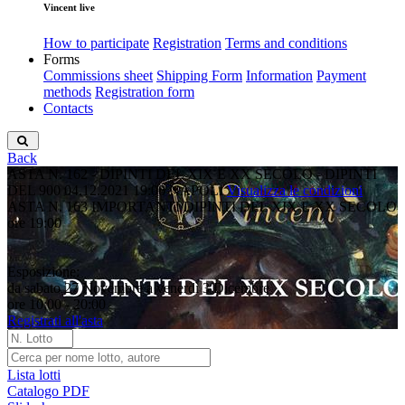
Vincent live
How to participate
Registration
Terms and conditions
Forms
Commissions sheet
Shipping Form
Information
Payment
methods
Registration form
Contacts
Back
ASTA N. 162 - DIPINTI DEL XIX E XX SECOLO - DIPINTI
DEL 900
04.12.2021 19:00
NAPOLI
Visualizza le condizioni
ASTA N. 163 IMPORTANTI DIPINTI DEL XIX E XX SECOLO
ore 19:00
Esposizione:
da sabato 27 Novembre a venerdì 3 Dicembre
ore 10:00 - 20:00
Registrati all'asta
Lista lotti
Catalogo PDF