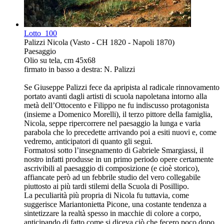
Lotto
100
Palizzi Nicola (Vasto - CH 1820 - Napoli 1870)
Paesaggio
Olio su tela, cm 45x68
firmato in basso a destra: N. Palizzi
Se Giuseppe Palizzi fece da apripista al radicale rinnovamento
portato avanti dagli artisti di scuola napoletana intorno alla
metà dell’Ottocento e Filippo ne fu indiscusso protagonista
(insieme a Domenico Morelli), il terzo pittore della famiglia,
Nicola, seppe ripercorrere nel paesaggio la lunga e varia
parabola che lo precedette arrivando poi a esiti nuovi e, come
vedremo, anticipatori di quanto gli seguì.
Formatosi sotto l’insegnamento di Gabriele Smargiassi, il
nostro infatti produsse in un primo periodo opere certamente
ascrivibili al paesaggio di composizione (e cioè storico),
affiancate però ad un febbrile studio del vero collegabile
piuttosto ai più tardi stilemi della Scuola di Posillipo.
La peculiarità più propria di Nicola fu tuttavia, come
suggerisce Mariantonietta Picone, una costante tendenza a
sintetizzare la realtà spesso in macchie di colore a corpo,
anticipando di fatto come si diceva ciò che fecero poco dopo