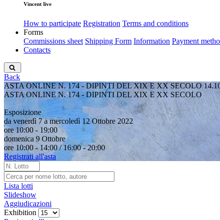
Vincent live
How to participate
Registration
Terms and conditions
Forms
Commissions sheet
Shipping Form
Information
Payment metho
Contacts
Back
ASTA ONLINE N. 174 - DIPINTI DEL XIX E XX SECOLO
14.1
ASTA ONLINE N. 174 - DIPINTI DEL XIX E XX SECOLO
Esposizione
da venerdì 7 a mercoledì 12 Ottobre 2022
ore 10:00 - 19:00
domenica 9 Ottobre
ore 10:00 - 14:00 / 16:00 - 20:00
Registrati all'asta
Lista lotti
Slideshow
Aggiudicazioni
Exhibition