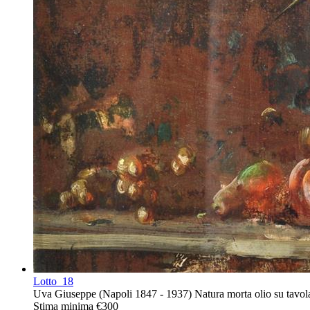
Lotto
18
Uva Giuseppe (Napoli 1847 - 1937) Natura morta olio su tavola
Stima minima
€300