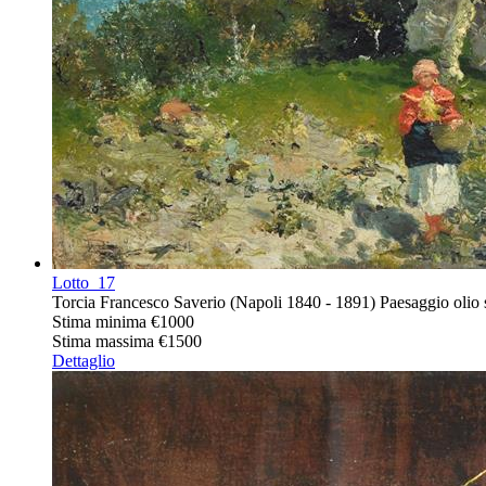
Lotto
17
Torcia Francesco Saverio (Napoli 1840 - 1891) Paesaggio olio su
Stima minima
€1000
Stima massima
€1500
Dettaglio