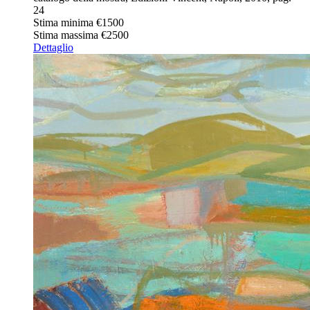
24
Stima minima
€1500
Stima massima
€2500
Dettaglio