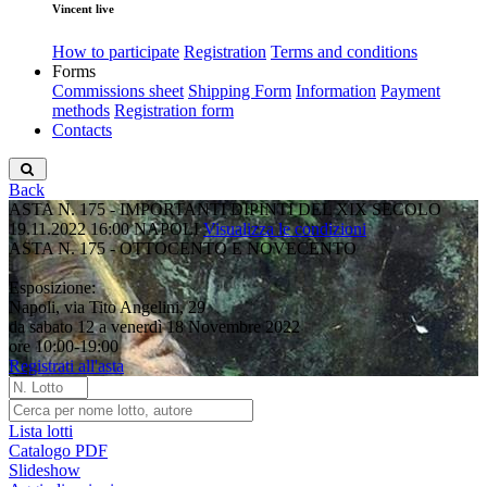
Vincent live
How to participate
Registration
Terms and conditions
Forms
Commissions sheet
Shipping Form
Information
Payment
methods
Registration form
Contacts
Back
ASTA N. 175 - IMPORTANTI DIPINTI DEL XIX SECOLO
19.11.2022 16:00
NAPOLI
Visualizza le condizioni
ASTA N. 175 - OTTOCENTO E NOVECENTO
Esposizione:
Napoli, via Tito Angelini, 29
da sabato 12 a venerdì 18 Novembre 2022
ore 10:00-19:00
Registrati all'asta
Lista lotti
Catalogo PDF
Slideshow