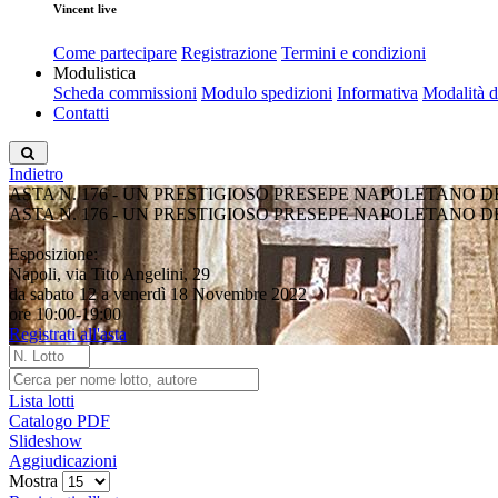
Vincent live
Come partecipare
Registrazione
Termini e condizioni
Modulistica
Scheda commissioni
Modulo spedizioni
Informativa
Modalità 
Contatti
Indietro
ASTA N. 176 - UN PRESTIGIOSO PRESEPE NAPOLETANO 
ASTA N. 176 - UN PRESTIGIOSO PRESEPE NAPOLETANO 
Esposizione:
Napoli, via Tito Angelini, 29
da sabato 12 a venerdì 18 Novembre 2022
ore 10:00-19:00
Registrati all'asta
Lista lotti
Catalogo PDF
Slideshow
Aggiudicazioni
Mostra