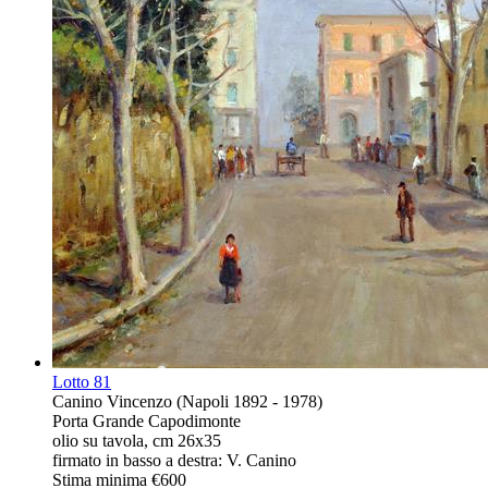
Lotto
81
Canino Vincenzo (Napoli 1892 - 1978)
Porta Grande Capodimonte
olio su tavola, cm 26x35
firmato in basso a destra: V. Canino
Stima minima
€600