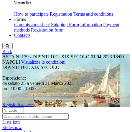
Vincent live
How to participate
Registration
Terms and conditions
Forms
Commissions sheet
Shipping Form
Information
Payment
methods
Registration form
Contacts
Back
ASTA N. 179 - DIPINTI DEL XIX SECOLO
01.04.2023 18:00
NAPOLI
Visualizza le condizioni
DIPINTI DEL XIX SECOLO
Esposizione:
da sabato 25 a venerdì 31 Marzo 2023
ore: 10.00 - 19.00
Registrati all'asta
Lista lotti
Slideshow