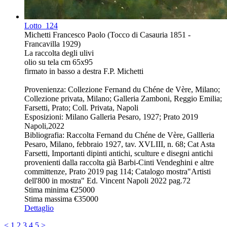
Lotto
124
Michetti Francesco Paolo (Tocco di Casauria 1851 -
Francavilla 1929)
La raccolta degli ulivi
olio su tela cm 65x95
firmato in basso a destra F.P. Michetti
Provenienza: Collezione Fernand du Chéne de Vère, Milano;
Collezione privata, Milano; Galleria Zamboni, Reggio Emilia;
Farsetti, Prato; Coll. Privata, Napoli
Esposizioni: Milano Galleria Pesaro, 1927; Prato 2019
Napoli,2022
Bibliografia: Raccolta Fernand du Chéne de Vère, Gallleria
Pesaro, Milano, febbraio 1927, tav. XVLIII, n. 68; Cat Asta
Farsetti, Importanti dipinti antichi, sculture e disegni antichi
provenienti dalla raccolta già Barbi-Cinti Vendeghini e altre
committenze, Prato 2019 pag 114; Catalogo mostra"Artisti
dell'800 in mostra" Ed. Vincent Napoli 2022 pag.72
Stima minima
€25000
Stima massima
€35000
Dettaglio
<
1
2
3
4
5
>