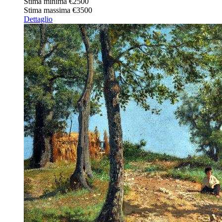
Stima minima
€2500
Stima massima
€3500
Dettaglio