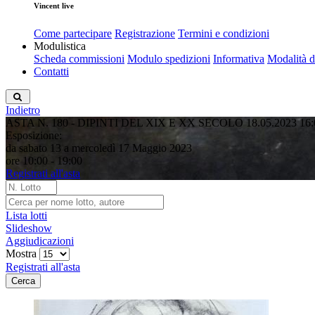
Vincent live
Come partecipare
Registrazione
Termini e condizioni
Modulistica
Scheda commissioni
Modulo spedizioni
Informativa
Modalità 
Contatti
Indietro
ASTA N. 180 - DIPINTI DEL XIX E XX SECOLO
18.05.2023 16:
Esposizione:
da sabato 13 a mercoledì 17 Maggio 2023
ore 10:00 - 19:00
Registrati all'asta
Lista lotti
Slideshow
Aggiudicazioni
Mostra
Registrati all'asta