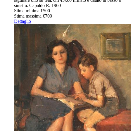
lagunare olio su tela, cm 45x60 firmato e datato in basso a
sinistra: Capaldo R. 1960
Stima minima
€500
Stima massima
€700
Dettaglio