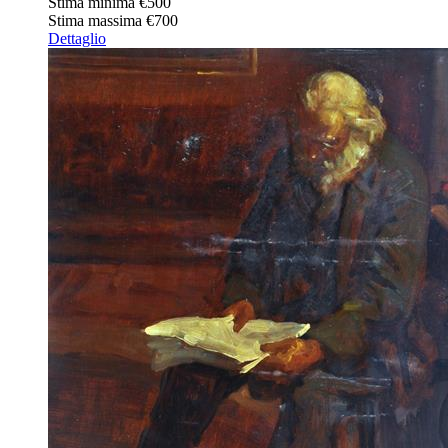
Stima minima
€500
Stima massima
€700
Dettaglio