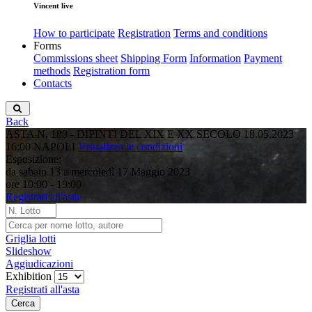
Vincent live
How to participate
Registration
Terms and conditions
Forms
Commissions sheet
Shipping Form
Information
Payment
methods
Registration form
Contacts
Back
ASTA N. 180 - DIPINTI DEL XIX E XX SECOLO
18.05.2023
16:00
NAPOLI
Visualizza le condizioni
Esposizione:
da sabato 13 a mercoledì 17 Maggio 2023
ore 10:00 - 19:00
Registrati all'asta
Griglia lotti
Slideshow
Aggiudicazioni
Exhibition
Registrati all'asta