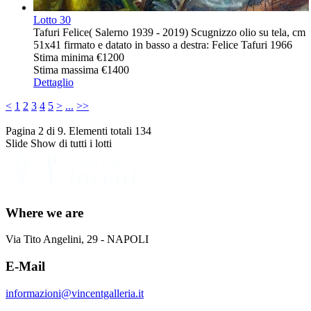
Lotto
30
Tafuri Felice( Salerno 1939 - 2019) Scugnizzo olio su tela, cm
51x41 firmato e datato in basso a destra: Felice Tafuri 1966
Stima minima
€1200
Stima massima
€1400
Dettaglio
<
1
2
3
4
5
>
...
>>
Pagina 2 di 9. Elementi totali 134
Slide Show di tutti i lotti
Where we are
Via Tito Angelini, 29 - NAPOLI
E-Mail
informazioni@vincentgalleria.it