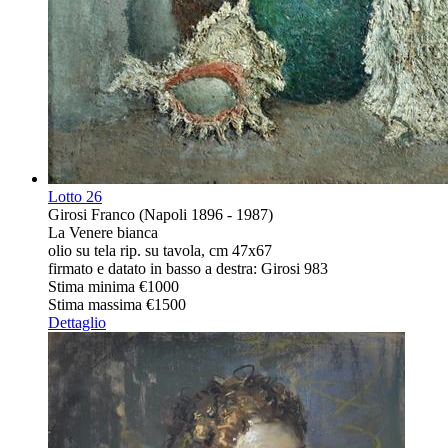
Lotto
26
Girosi Franco (Napoli 1896 - 1987)
La Venere bianca
olio su tela rip. su tavola, cm 47x67
firmato e datato in basso a destra: Girosi 983
Stima minima
€1000
Stima massima
€1500
Dettaglio