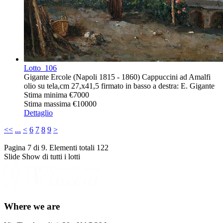
Lotto
106
Gigante Ercole (Napoli 1815 - 1860) Cappuccini ad Amalfi
olio su tela,cm 27,x41,5 firmato in basso a destra: E. Gigante
Stima minima
€7000
Stima massima
€10000
Dettaglio
<<
...
<
6
7
8
9
>
Pagina 7 di 9. Elementi totali 122
Slide Show di tutti i lotti
Where we are