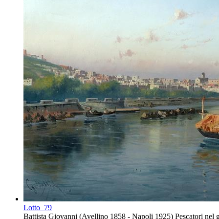
Lotto
79
Battista Giovanni (Avellino 1858 - Napoli 1925) Pescatori nel go