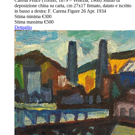
Carena Felice (Torino, 1879 – Venezia, 1966) Studio di
deposizione china su carta, cm 27x17 firmato, datato e iscritto
in basso a destra: F. Carena Figure 26 Apr. 1934
Stima minima
€300
Stima massima
€500
Dettaglio