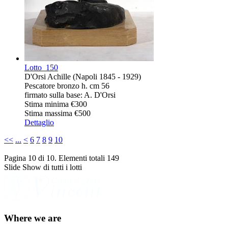
Lotto
150
D'Orsi Achille (Napoli 1845 - 1929)
Pescatore bronzo h. cm 56
firmato sulla base: A. D'Orsi
Stima minima
€300
Stima massima
€500
Dettaglio
<<
...
<
6
7
8
9
10
Pagina 10 di 10. Elementi totali 149
Slide Show di tutti i lotti
Where we are