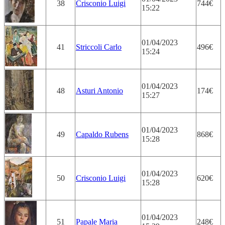
38
Crisconio Luigi
744€
15:22
01/04/2023
41
Striccoli Carlo
496€
15:24
01/04/2023
48
Asturi Antonio
174€
15:27
01/04/2023
49
Capaldo Rubens
868€
15:28
01/04/2023
50
Crisconio Luigi
620€
15:28
01/04/2023
51
Papale Maria
248€