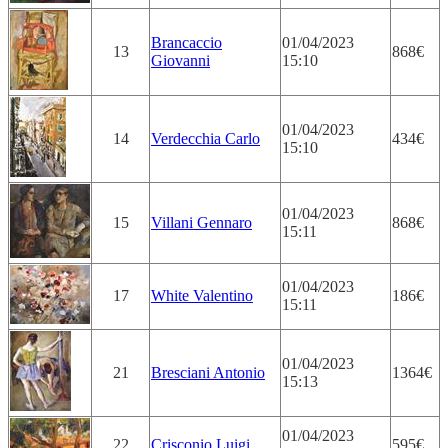
Brancaccio
01/04/2023
13
868€
Giovanni
15:10
01/04/2023
14
Verdecchia Carlo
434€
15:10
01/04/2023
15
Villani Gennaro
868€
15:11
01/04/2023
17
White Valentino
186€
15:11
01/04/2023
21
Bresciani Antonio
1364€
15:13
01/04/2023
22
Crisconio Luigi
595€