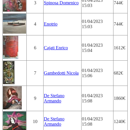
01/04/2023
3
Spinosa Domenico
744€
15:03
01/04/2023
4
Enotrio
744€
15:03
01/04/2023
6
Cajati Enrico
1612€
15:04
01/04/2023
7
Gambedotti Nicola
682€
15:06
De Stefano
01/04/2023
9
1860€
Armando
15:08
De Stefano
01/04/2023
10
1240€
Armando
15:08