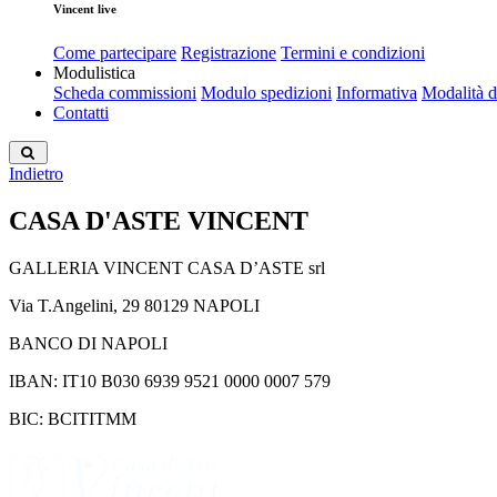
Vincent live
Come partecipare
Registrazione
Termini e condizioni
Modulistica
Scheda commissioni
Modulo spedizioni
Informativa
Modalità 
Contatti
Indietro
CASA D'ASTE VINCENT
GALLERIA VINCENT CASA D’ASTE srl
Via T.Angelini, 29 80129 NAPOLI
BANCO DI NAPOLI
IBAN: IT10 B030 6939 9521 0000 0007 579
BIC: BCITITMM