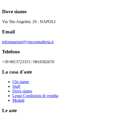
Dove siamo
Via Tito Angelini, 29 - NAPOLI
Email
informazioni@vincentgalleria.it
Telefono
+39 0813723315 / 0816582670
La casa d'aste
Chi siamo
Staff
Dove siamo
Leggi Condizioni di vendita
Moduli
Le aste