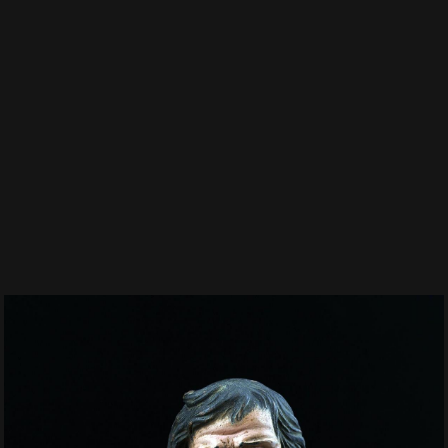
La casa d'aste
Chi siamo
Staff
Dove siamo
Informazioni utili
Leggi Condizioni di vendita
Dati bancari
Newsletter
Le aste
Aste in corso
Aste archiviate
Mostre
Servizi
Comprare
Vendere
Vincent live