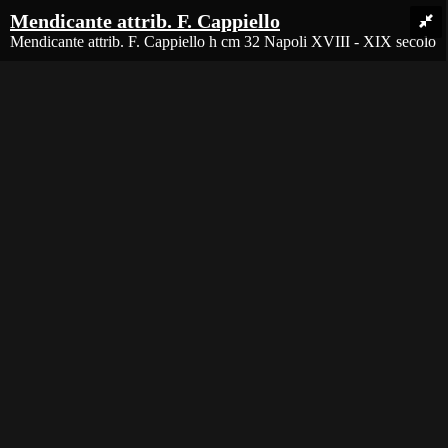
Le aste sono disponibili solo online causa COVID-19
Avviso
Mendicante attrib. F. Cappiello
ENG
Mendicante attrib. F. Cappiello h cm 32 Napoli XVIII - XIX secolo
Accedi/Registrati
Login
Register
Login
Password
Accedi
Hai perso la Password?
Close
Privato
Azienda
Close
×