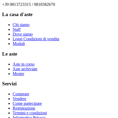
+39 0813723315 / 0816582670
La casa d'aste
Chi siamo
Staff
Dove siamo
Leggi Condizioni di vendita
Moduli
Le aste
Aste in corso
Aste archiviate
Mostre
Servizi
Comprare
Vendere
Come partecipare
Registrazione
Termini e condizioni
Informativa Privacy