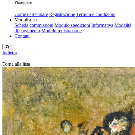
Vincent live
Come partecipare
Registrazione
Termini e condizioni
Modulistica
Scheda commissioni
Modulo spedizioni
Informativa
Modalità
di pagamento
Modulo registrazione
Contatti
Indietro
Torna alla lista