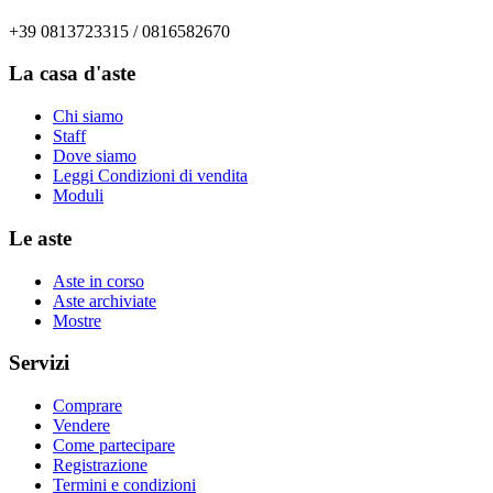
+39 0813723315 / 0816582670
La casa d'aste
Chi siamo
Staff
Dove siamo
Leggi Condizioni di vendita
Moduli
Le aste
Aste in corso
Aste archiviate
Mostre
Servizi
Comprare
Vendere
Come partecipare
Registrazione
Termini e condizioni