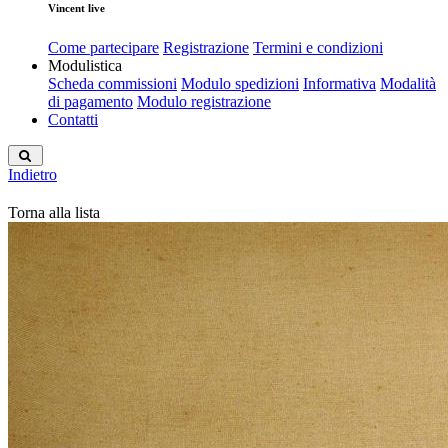
Vincent live
Come partecipare
Registrazione
Termini e condizioni
Modulistica
Scheda commissioni
Modulo spedizioni
Informativa
Modalità
di pagamento
Modulo registrazione
Contatti
Indietro
Torna alla lista