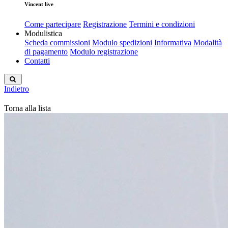
Vincent live
Come partecipare
Registrazione
Termini e condizioni
Modulistica
Scheda commissioni
Modulo spedizioni
Informativa
Modalità
di pagamento
Modulo registrazione
Contatti
Indietro
Torna alla lista