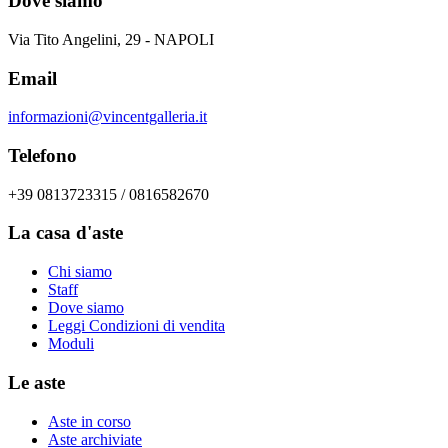
Dove siamo
Via Tito Angelini, 29 - NAPOLI
Email
informazioni@vincentgalleria.it
Telefono
+39 0813723315 / 0816582670
La casa d'aste
Chi siamo
Staff
Dove siamo
Leggi Condizioni di vendita
Moduli
Le aste
Aste in corso
Aste archiviate