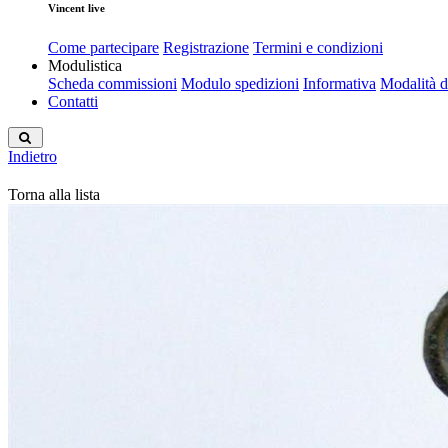
Vincent live
Come partecipare
Registrazione
Termini e condizioni
Modulistica
Scheda commissioni
Modulo spedizioni
Informativa
Modalità 
Contatti
Indietro
Torna alla lista