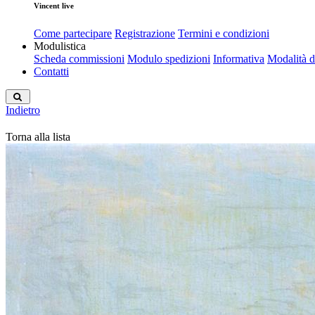
Vincent live
Come partecipare
Registrazione
Termini e condizioni
Modulistica
Scheda commissioni
Modulo spedizioni
Informativa
Modalità 
Contatti
Indietro
Torna alla lista