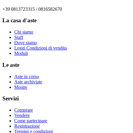
+39 0813723315 / 0816582670
La casa d'aste
Chi siamo
Staff
Dove siamo
Leggi Condizioni di vendita
Moduli
Le aste
Aste in corso
Aste archiviate
Mostre
Servizi
Comprare
Vendere
Come partecipare
Registrazione
Termini e condizioni