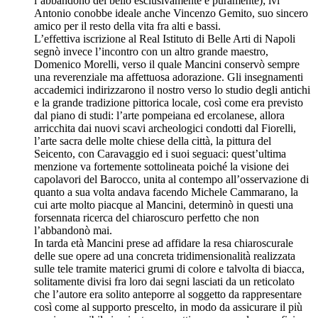
l’abbandono del bello esclusivamente e puramente); ivi
Antonio conobbe ideale anche Vincenzo Gemito, suo sincero
amico per il resto della vita fra alti e bassi.
L’effettiva iscrizione al Real Istituto di Belle Arti di Napoli
segnò invece l’incontro con un altro grande maestro,
Domenico Morelli, verso il quale Mancini conservò sempre
una reverenziale ma affettuosa adorazione. Gli insegnamenti
accademici indirizzarono il nostro verso lo studio degli antichi
e la grande tradizione pittorica locale, così come era previsto
dal piano di studi: l’arte pompeiana ed ercolanese, allora
arricchita dai nuovi scavi archeologici condotti dal Fiorelli,
l’arte sacra delle molte chiese della città, la pittura del
Seicento, con Caravaggio ed i suoi seguaci: quest’ultima
menzione va fortemente sottolineata poiché la visione dei
capolavori del Barocco, unita al contempo all’osservazione di
quanto a sua volta andava facendo Michele Cammarano, la
cui arte molto piacque al Mancini, determinò in questi una
forsennata ricerca del chiaroscuro perfetto che non
l’abbandonò mai.
In tarda età Mancini prese ad affidare la resa chiaroscurale
delle sue opere ad una concreta tridimensionalità realizzata
sulle tele tramite materici grumi di colore e talvolta di biacca,
solitamente divisi fra loro dai segni lasciati da un reticolato
che l’autore era solito anteporre al soggetto da rappresentare
così come al supporto prescelto, in modo da assicurare il più