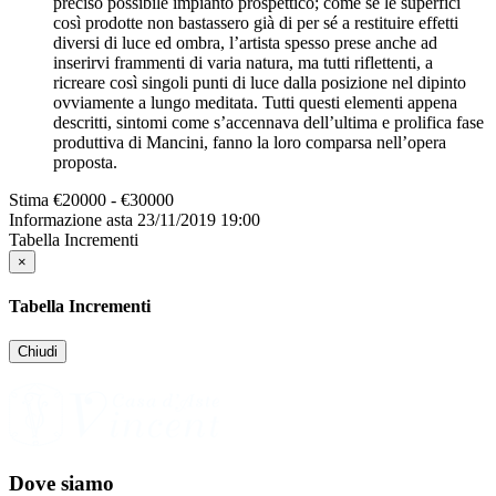
preciso possibile impianto prospettico; come se le superfici
così prodotte non bastassero già di per sé a restituire effetti
diversi di luce ed ombra, l’artista spesso prese anche ad
inserirvi frammenti di varia natura, ma tutti riflettenti, a
ricreare così singoli punti di luce dalla posizione nel dipinto
ovviamente a lungo meditata. Tutti questi elementi appena
descritti, sintomi come s’accennava dell’ultima e prolifica fase
produttiva di Mancini, fanno la loro comparsa nell’opera
proposta.
Stima
€20000 - €30000
Informazione asta
23/11/2019 19:00
Tabella Incrementi
×
Tabella Incrementi
Chiudi
Dove siamo