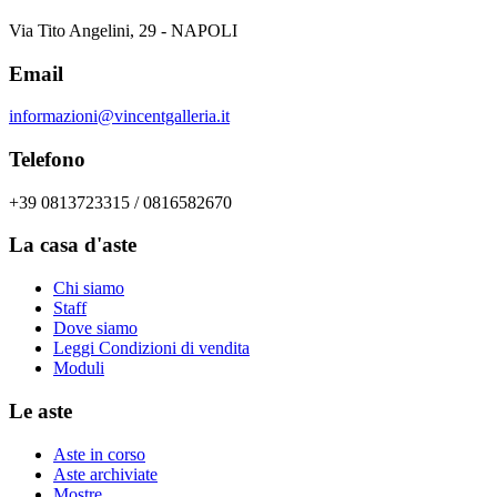
Via Tito Angelini, 29 - NAPOLI
Email
informazioni@vincentgalleria.it
Telefono
+39 0813723315 / 0816582670
La casa d'aste
Chi siamo
Staff
Dove siamo
Leggi Condizioni di vendita
Moduli
Le aste
Aste in corso
Aste archiviate
Mostre