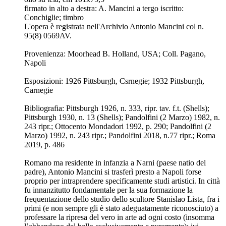
firmato in alto a destra: A. Mancini a tergo iscritto:
Conchiglie; timbro
L'opera è registrata nell'Archivio Antonio Mancini col n.
95(8) 0569AV.
Provenienza: Moorhead B. Holland, USA; Coll. Pagano,
Napoli
Esposizioni: 1926 Pittsburgh, Csrnegie; 1932 Pittsburgh,
Carnegie
Bibliografia: Pittsburgh 1926, n. 333, ripr. tav. f.t. (Shells);
Pittsburgh 1930, n. 13 (Shells); Pandolfini (2 Marzo) 1982, n.
243 ripr.; Ottocento Mondadori 1992, p. 290; Pandolfini (2
Marzo) 1992, n. 243 ripr.; Pandolfini 2018, n.77 ripr.; Roma
2019, p. 486
Romano ma residente in infanzia a Narni (paese natio del
padre), Antonio Mancini si trasferì presto a Napoli forse
proprio per intraprendere specificamente studi artistici. In città
fu innanzitutto fondamentale per la sua formazione la
frequentazione dello studio dello scultore Stanislao Lista, fra i
primi (e non sempre gli è stato adeguatamente riconosciuto) a
professare la ripresa del vero in arte ad ogni costo (insomma