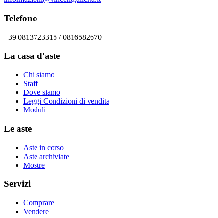
Telefono
+39 0813723315 / 0816582670
La casa d'aste
Chi siamo
Staff
Dove siamo
Leggi Condizioni di vendita
Moduli
Le aste
Aste in corso
Aste archiviate
Mostre
Servizi
Comprare
Vendere