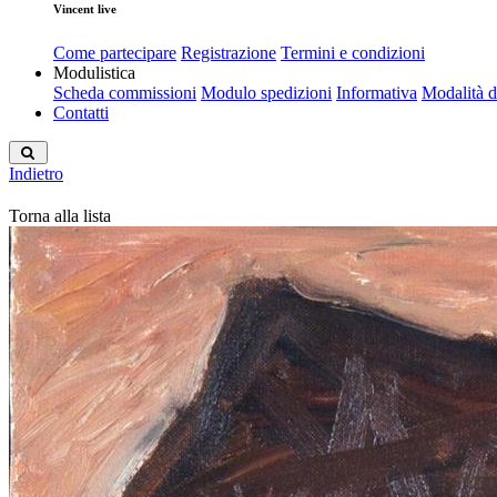
Vincent live
Come partecipare
Registrazione
Termini e condizioni
Modulistica
Scheda commissioni
Modulo spedizioni
Informativa
Modalità 
Contatti
Indietro
Torna alla lista