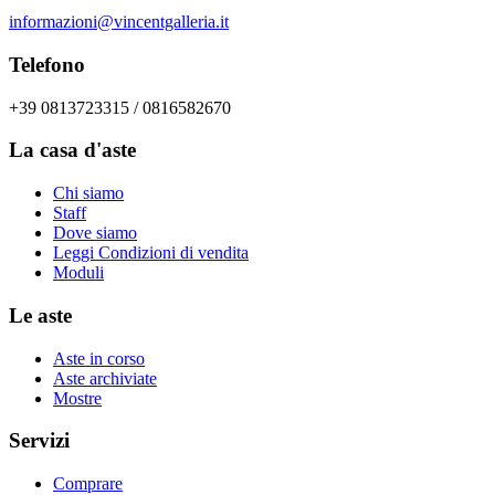
informazioni@vincentgalleria.it
Telefono
+39 0813723315 / 0816582670
La casa d'aste
Chi siamo
Staff
Dove siamo
Leggi Condizioni di vendita
Moduli
Le aste
Aste in corso
Aste archiviate
Mostre
Servizi
Comprare