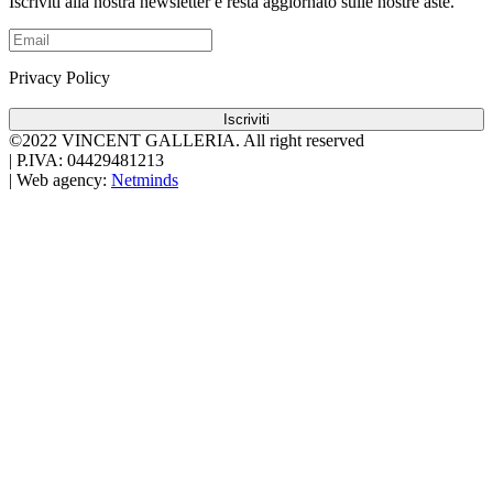
Iscriviti alla nostra newsletter e resta aggiornato sulle nostre aste.
Privacy Policy
Iscriviti
©2022 VINCENT GALLERIA.
All right reserved
|
P.IVA: 04429481213
|
Web agency:
Netminds