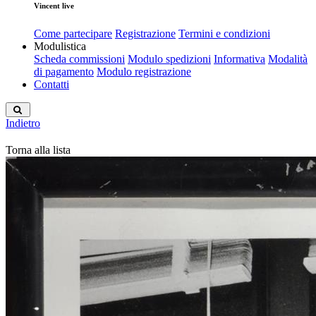
Vincent live
Come partecipare
Registrazione
Termini e condizioni
Modulistica
Scheda commissioni
Modulo spedizioni
Informativa
Modalità
di pagamento
Modulo registrazione
Contatti
Indietro
Torna alla lista