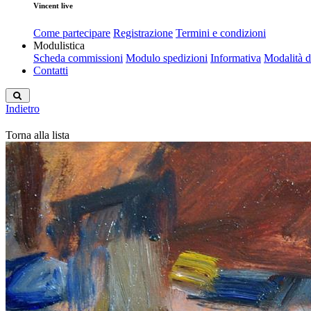
Vincent live
Come partecipare
Registrazione
Termini e condizioni
Modulistica
Scheda commissioni
Modulo spedizioni
Informativa
Modalità 
Contatti
Indietro
Torna alla lista