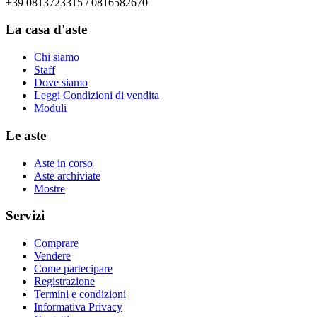
+39 0813723315 / 0816582670
La casa d'aste
Chi siamo
Staff
Dove siamo
Leggi Condizioni di vendita
Moduli
Le aste
Aste in corso
Aste archiviate
Mostre
Servizi
Comprare
Vendere
Come partecipare
Registrazione
Termini e condizioni
Informativa Privacy