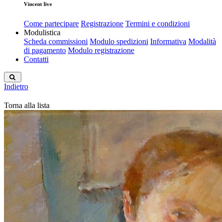
Vincent live
Come partecipare
Registrazione
Termini e condizioni
Modulistica
Scheda commissioni
Modulo spedizioni
Informativa
Modalità
di pagamento
Modulo registrazione
Contatti
Indietro
Torna alla lista