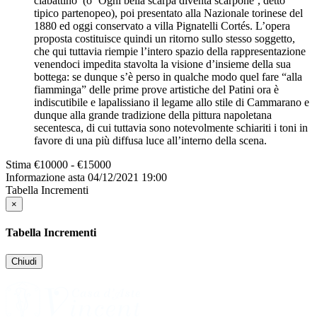
ciabattino’ (o ‘Ogni bella scarpa diventa scarpone’, detto
tipico partenopeo), poi presentato alla Nazionale torinese del
1880 ed oggi conservato a villa Pignatelli Cortés. L’opera
proposta costituisce quindi un ritorno sullo stesso soggetto,
che qui tuttavia riempie l’intero spazio della rappresentazione
venendoci impedita stavolta la visione d’insieme della sua
bottega: se dunque s’è perso in qualche modo quel fare “alla
fiamminga” delle prime prove artistiche del Patini ora è
indiscutibile e lapalissiano il legame allo stile di Cammarano e
dunque alla grande tradizione della pittura napoletana
secentesca, di cui tuttavia sono notevolmente schiariti i toni in
favore di una più diffusa luce all’interno della scena.
Stima
€10000 - €15000
Informazione asta
04/12/2021 19:00
Tabella Incrementi
×
Tabella Incrementi
Chiudi