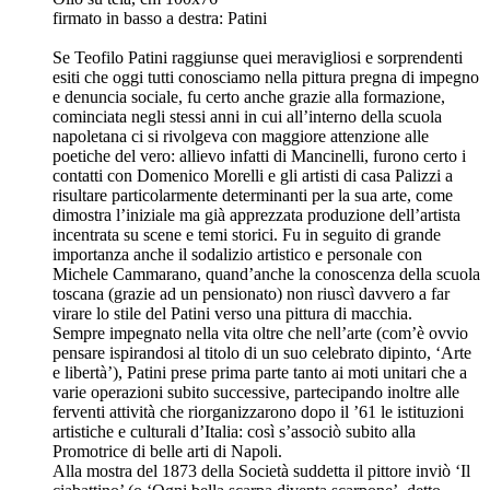
firmato in basso a destra: Patini
Se Teofilo Patini raggiunse quei meravigliosi e sorprendenti
esiti che oggi tutti conosciamo nella pittura pregna di impegno
e denuncia sociale, fu certo anche grazie alla formazione,
cominciata negli stessi anni in cui all’interno della scuola
napoletana ci si rivolgeva con maggiore attenzione alle
poetiche del vero: allievo infatti di Mancinelli, furono certo i
contatti con Domenico Morelli e gli artisti di casa Palizzi a
risultare particolarmente determinanti per la sua arte, come
dimostra l’iniziale ma già apprezzata produzione dell’artista
incentrata su scene e temi storici. Fu in seguito di grande
importanza anche il sodalizio artistico e personale con
Michele Cammarano, quand’anche la conoscenza della scuola
toscana (grazie ad un pensionato) non riuscì davvero a far
virare lo stile del Patini verso una pittura di macchia.
Sempre impegnato nella vita oltre che nell’arte (com’è ovvio
pensare ispirandosi al titolo di un suo celebrato dipinto, ‘Arte
e libertà’), Patini prese prima parte tanto ai moti unitari che a
varie operazioni subito successive, partecipando inoltre alle
ferventi attività che riorganizzarono dopo il ’61 le istituzioni
artistiche e culturali d’Italia: così s’associò subito alla
Promotrice di belle arti di Napoli.
Alla mostra del 1873 della Società suddetta il pittore inviò ‘Il