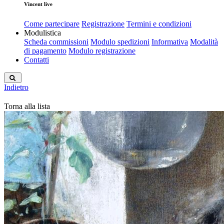
Vincent live
Come partecipare
Registrazione
Termini e condizioni
Modulistica
Scheda commissioni
Modulo spedizioni
Informativa
Modalità
di pagamento
Modulo registrazione
Contatti
Indietro
Torna alla lista