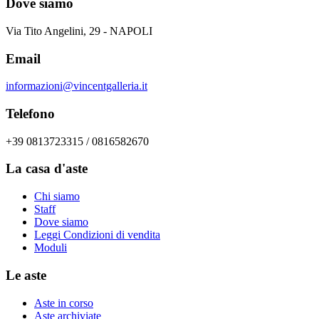
Dove siamo
Via Tito Angelini, 29 - NAPOLI
Email
informazioni@vincentgalleria.it
Telefono
+39 0813723315 / 0816582670
La casa d'aste
Chi siamo
Staff
Dove siamo
Leggi Condizioni di vendita
Moduli
Le aste
Aste in corso
Aste archiviate