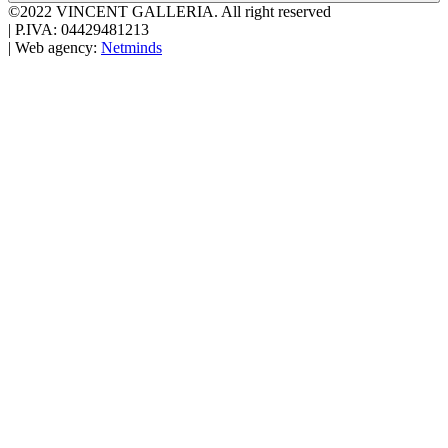
©2022 VINCENT GALLERIA.
All right reserved
|
P.IVA: 04429481213
|
Web agency:
Netminds