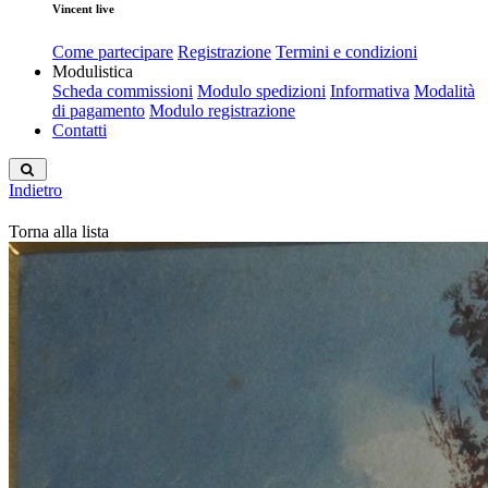
Vincent live
Come partecipare
Registrazione
Termini e condizioni
Modulistica
Scheda commissioni
Modulo spedizioni
Informativa
Modalità
di pagamento
Modulo registrazione
Contatti
Indietro
Torna alla lista