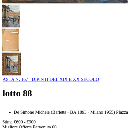
ASTA N. 167 - DIPINTI DEL XIX E XX SECOLO
lotto
88
De Simone Michele (Barletta - BA 1893 - Milano 1955) PIazza P
Stima
€600 - €900
Migliore Offerta Pervenuta
€
0