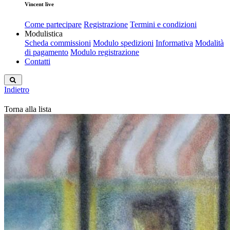
Vincent live
Come partecipare
Registrazione
Termini e condizioni
Modulistica
Scheda commissioni
Modulo spedizioni
Informativa
Modalità
di pagamento
Modulo registrazione
Contatti
Indietro
Torna alla lista