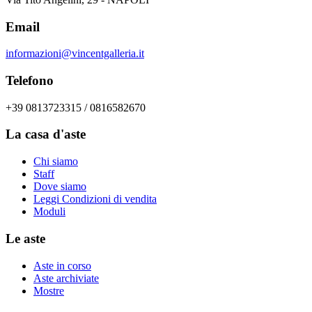
Email
informazioni@vincentgalleria.it
Telefono
+39 0813723315 / 0816582670
La casa d'aste
Chi siamo
Staff
Dove siamo
Leggi Condizioni di vendita
Moduli
Le aste
Aste in corso
Aste archiviate
Mostre