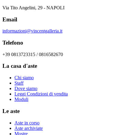
Via Tito Angelini, 29 - NAPOLI
Email
informazioni@vincentgalleria.it
Telefono
+39 0813723315 / 0816582670
La casa d'aste
Chi siamo
Staff
Dove siamo
Leggi Condizioni di vendita
Moduli
Le aste
Aste in corso
Aste archiviate
Mostre