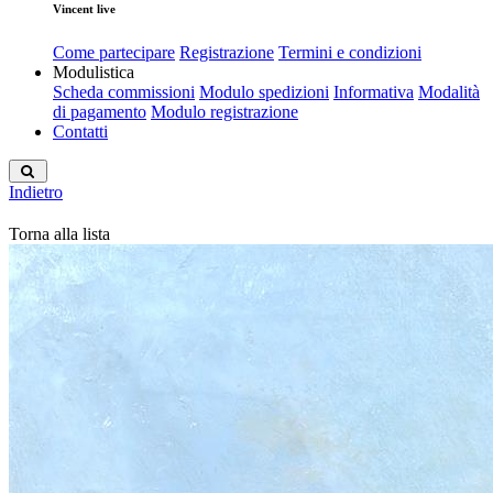
Vincent live
Come partecipare
Registrazione
Termini e condizioni
Modulistica
Scheda commissioni
Modulo spedizioni
Informativa
Modalità
di pagamento
Modulo registrazione
Contatti
Indietro
Torna alla lista