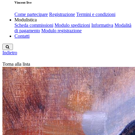
Vincent live
Come partecipare
Registrazione
Termini e condizioni
Modulistica
Scheda commissioni
Modulo spedizioni
Informativa
Modalità
di pagamento
Modulo registrazione
Contatti
Indietro
Torna alla lista