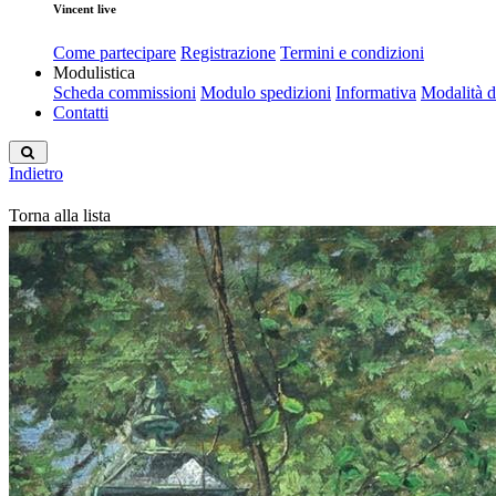
Vincent live
Come partecipare
Registrazione
Termini e condizioni
Modulistica
Scheda commissioni
Modulo spedizioni
Informativa
Modalità 
Contatti
Indietro
Torna alla lista