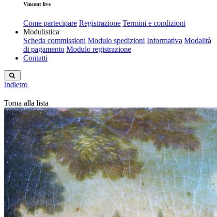
Vincent live
Come partecipare
Registrazione
Termini e condizioni
Modulistica
Scheda commissioni
Modulo spedizioni
Informativa
Modalità
di pagamento
Modulo registrazione
Contatti
Indietro
Torna alla lista