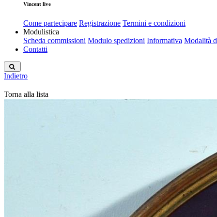
Vincent live
Come partecipare
Registrazione
Termini e condizioni
Modulistica
Scheda commissioni
Modulo spedizioni
Informativa
Modalità 
Contatti
Indietro
Torna alla lista