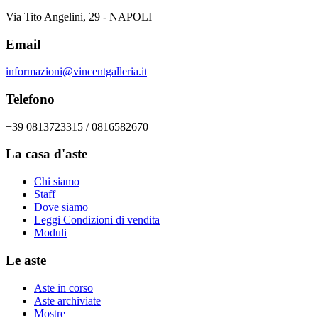
Via Tito Angelini, 29 - NAPOLI
Email
informazioni@vincentgalleria.it
Telefono
+39 0813723315 / 0816582670
La casa d'aste
Chi siamo
Staff
Dove siamo
Leggi Condizioni di vendita
Moduli
Le aste
Aste in corso
Aste archiviate
Mostre