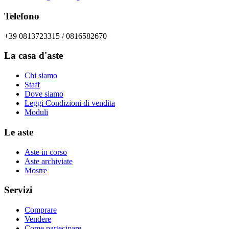
Telefono
+39 0813723315 / 0816582670
La casa d'aste
Chi siamo
Staff
Dove siamo
Leggi Condizioni di vendita
Moduli
Le aste
Aste in corso
Aste archiviate
Mostre
Servizi
Comprare
Vendere
Come partecipare