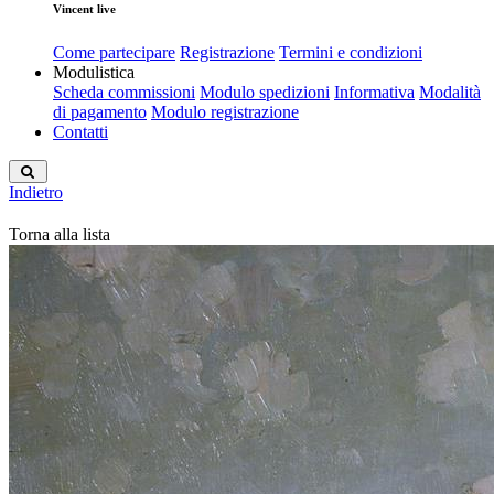
Vincent live
Come partecipare
Registrazione
Termini e condizioni
Modulistica
Scheda commissioni
Modulo spedizioni
Informativa
Modalità
di pagamento
Modulo registrazione
Contatti
Indietro
Torna alla lista