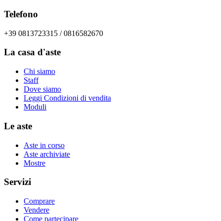
Telefono
+39 0813723315 / 0816582670
La casa d'aste
Chi siamo
Staff
Dove siamo
Leggi Condizioni di vendita
Moduli
Le aste
Aste in corso
Aste archiviate
Mostre
Servizi
Comprare
Vendere
Come partecipare