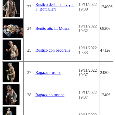
Rustico della meraviglia
19/11/2022
23
12400€
F. Bottiglieri
19:30
19/11/2022
24
Benito attr. L. Mosca
6820€
19:32
19/11/2022
25
Rustico con pecorella
4712€
19:33
19/11/2022
27
Ragazzo rustico
2480€
19:37
19/11/2022
28
Ragazzino rustico
1240€
19:37
19/11/2022