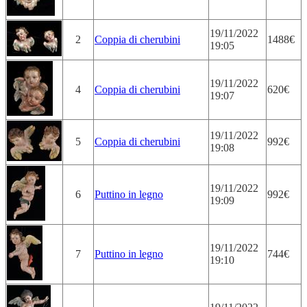
19/11/2022
2
Coppia di cherubini
1488€
19:05
19/11/2022
4
Coppia di cherubini
620€
19:07
19/11/2022
5
Coppia di cherubini
992€
19:08
19/11/2022
6
Puttino in legno
992€
19:09
19/11/2022
7
Puttino in legno
744€
19:10