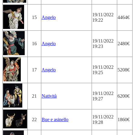
19/11/2022
15
Angelo
4464€
19:22
19/11/2022
16
Angelo
2480€
19:23
19/11/2022
17
Angelo
5208€
19:25
19/11/2022
21
Natività
6200€
19:27
19/11/2022
22
Bue e asinello
1860€
19:28