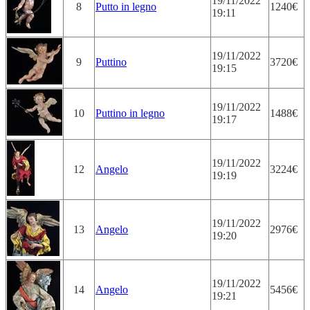
19/11/2022
8
Putto in legno
1240€
19:11
19/11/2022
9
Puttino
3720€
19:15
19/11/2022
10
Puttino in legno
1488€
19:17
19/11/2022
12
Angelo
3224€
19:19
19/11/2022
13
Angelo
2976€
19:20
19/11/2022
14
Angelo
5456€
19:21