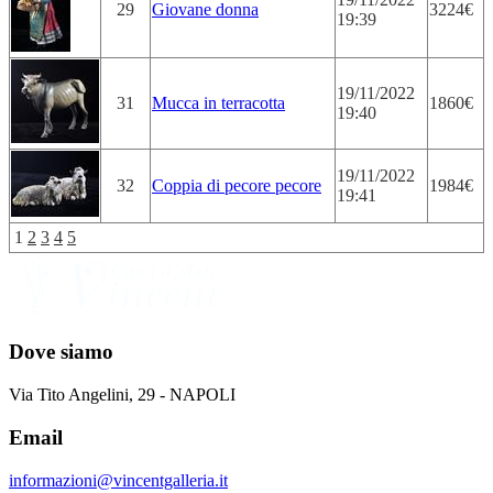
29
Giovane donna
3224€
19:39
19/11/2022
31
Mucca in terracotta
1860€
19:40
19/11/2022
32
Coppia di pecore pecore
1984€
19:41
1
2
3
4
5
Dove siamo
Via Tito Angelini, 29 - NAPOLI
Email
informazioni@vincentgalleria.it