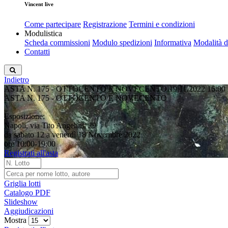
Vincent live
Come partecipare
Registrazione
Termini e condizioni
Modulistica
Scheda commissioni
Modulo spedizioni
Informativa
Modalità 
Contatti
Indietro
ASTA N. 175 - OTTOCENTO E NOVECENTO
19.11.2022 16:00
ASTA N. 175 - OTTOCENTO E NOVECENTO
Esposizione:
Napoli, via Tito Angelini, 29
da sabato 12 a venerdì 18 Novembre 2022
ore 10:00-19:00
Registrati all'asta
Griglia lotti
Catalogo PDF
Slideshow
Aggiudicazioni
Mostra