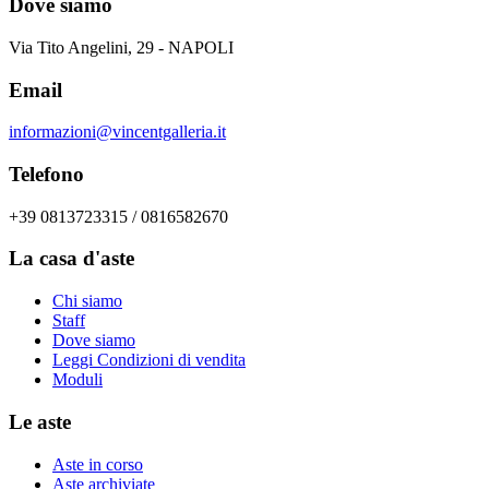
Dove siamo
Via Tito Angelini, 29 - NAPOLI
Email
informazioni@vincentgalleria.it
Telefono
+39 0813723315 / 0816582670
La casa d'aste
Chi siamo
Staff
Dove siamo
Leggi Condizioni di vendita
Moduli
Le aste
Aste in corso
Aste archiviate