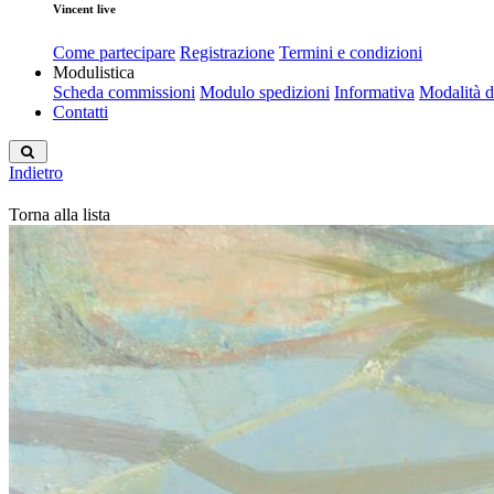
Vincent live
Come partecipare
Registrazione
Termini e condizioni
Modulistica
Scheda commissioni
Modulo spedizioni
Informativa
Modalità 
Contatti
Indietro
Torna alla lista