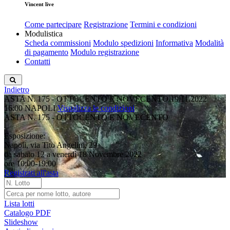
Vincent live
Come partecipare
Registrazione
Termini e condizioni
Modulistica
Scheda commissioni
Modulo spedizioni
Informativa
Modalità
di pagamento
Modulo registrazione
Contatti
Indietro
ASTA N. 175 - OTTOCENTO E NOVECENTO
19.11.2022
16:00
NAPOLI
Visualizza le condizioni
ASTA N. 175 - OTTOCENTO E NOVECENTO
Esposizione:
Napoli, via Tito Angelini, 29
da sabato 12 a venerdì 18 Novembre 2022
ore 10:00-19:00
Registrati all'asta
Lista lotti
Catalogo PDF
Slideshow