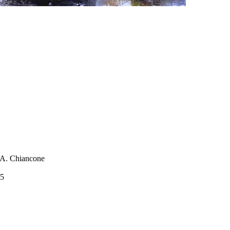
a A. Chiancone
05