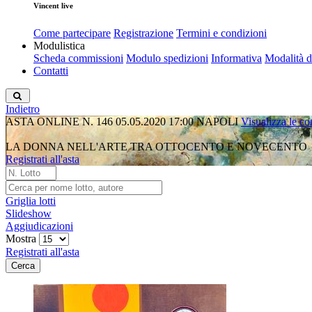
Vincent live
Come partecipare
Registrazione
Termini e condizioni
Modulistica
Scheda commissioni
Modulo spedizioni
Informativa
Modalità 
Contatti
Indietro
ASTA ONLINE N. 146
05.05.2020 17:00
NAPOLI
Visualizza le co
LA DONNA NELL'ARTE TRA OTTOCENTO E NOVECENTO
Registrati all'asta
Griglia lotti
Slideshow
Aggiudicazioni
Mostra
Registrati all'asta