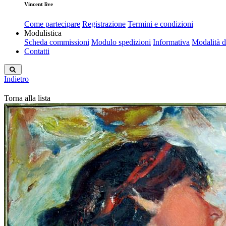
Vincent live
Come partecipare
Registrazione
Termini e condizioni
Modulistica
Scheda commissioni
Modulo spedizioni
Informativa
Modalità 
Contatti
Indietro
Torna alla lista